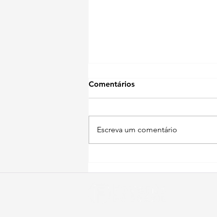
Comentários
Escreva um comentário
Fomento do Brasil
Mineração Adquire
Concessão do Terminal NAT-
01 em Leilão na B3